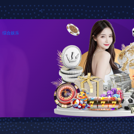
全天更新 ·
欧
步
无论您身在何处，
欧亿官方端
的观赛体验。
下载客户端
网页