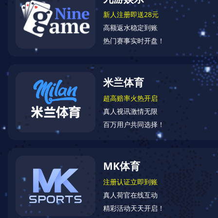
劳塔
劳塔罗是当今足坛备
爱。然而，近期因伤
好，已完全康复。这