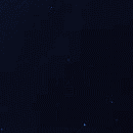
实才能走得更稳。因
会继续书写属于他的传
也意味着整支团队有望
力，同时也是对自己职
能绽放光彩。相信通过