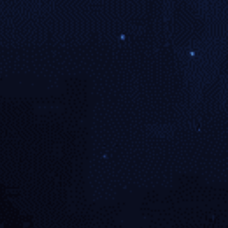
上一篇：
迈尼昂社媒感慨赛季遗憾坚信米兰…
热榜精选
#1
#2
利物浦关注斯科特伊劳拉对其
阿斯报道
表现十
进行人
2026-07-31
推荐
2026-06