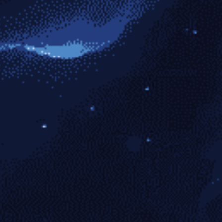
当然，对于一名年轻
此，在未来的发展中
奇篇章。
总结：
综上所述，劳塔罗确
迎来新的挑战和机遇
业生涯的一次重要尝
未来，我们期待看到
不断努力，他一定能