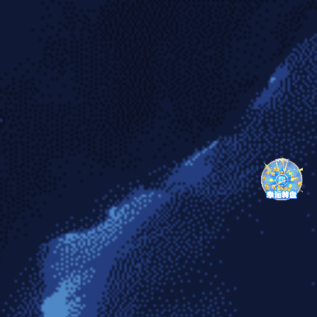
攻能力和敏锐的门前嗅
来了巨大的压力。
难时期时，他总能激励
他的复出无疑会再次点
种变化不仅能够提升球
现。
他重返首发阵容后，将
处于高度紧张之中，这