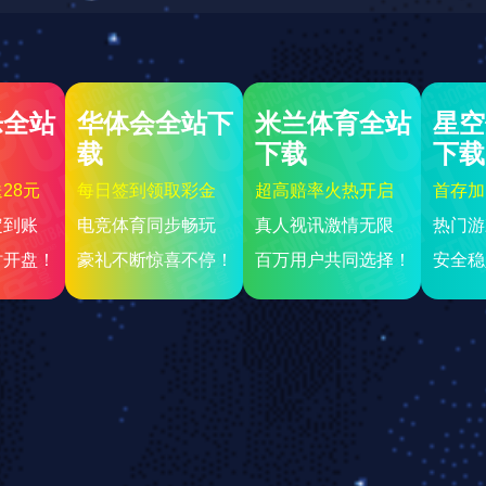
阐述，包括他的伤病恢复过程、对球队的重要性、即将到来的比
劳塔罗的回归对他本人和球队的深远影响。
复过程
遇了一次较为严重的腿部伤病，这使得他不得不缺席多场重要赛
训练，以促进身体机能的恢复。通过与医疗团队的密切合作，劳
罗不仅依靠物理治疗，还进行了针对性的力量训练和有氧运动。
的体能水平，并确保能够在重返赛场时达到最佳状态。可见，他
劳塔罗终于迎来了复出的时刻。他在接受采访时表示：“我感觉
已经完全克服了伤痛，并渴望重新踏上绿茵场，为球队贡献力量
的重要性