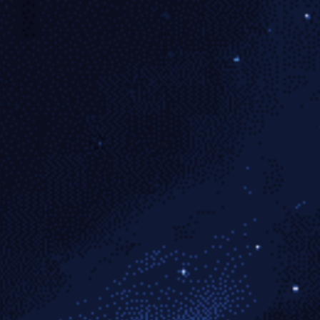
根据目前的情况来看
良好的状态并发挥出
明自己，因此很可能
值得关注的是，这场
能顺利取得胜利，将
4、个人职
除了本赛季目标外，
不断提高自身能力。
场竞技的愿景，这不
同时，为了实现这些
历无疑丰富了他的生
加喜爱，也提升了自